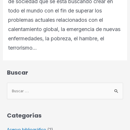
de sociedad que se está buscando crear en
todo el mundo con el fin de superar los
problemas actuales relacionados con el
calentamiento global, la emergencia de nuevas
enfermedades, la pobreza, el hambre, el
terrorismo…
Buscar
B
u
s
c
Categorías
a
r
Acervo bibliográfico
(2)