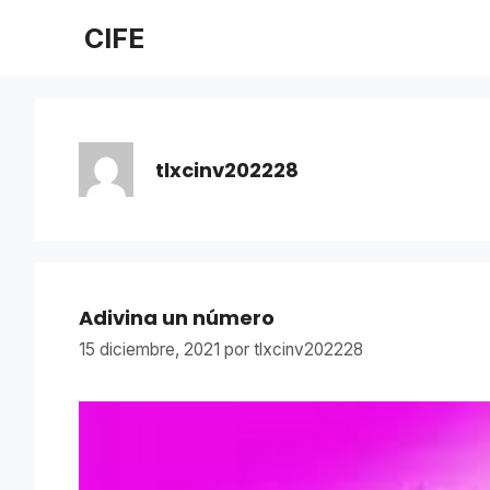
Saltar
CIFE
al
contenido
tlxcinv202228
Adivina un número
15 diciembre, 2021
por
tlxcinv202228