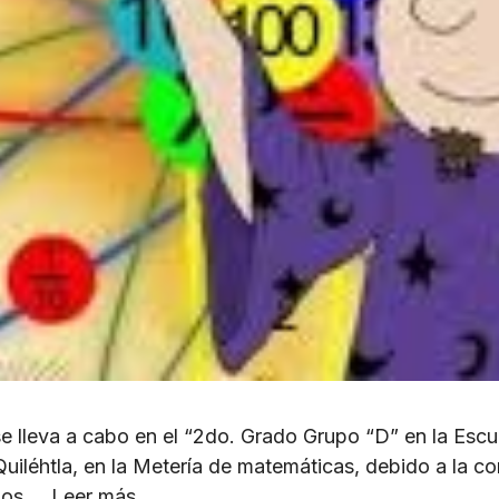
e lleva a cabo en el “2do. Grado Grupo “D” en la Escu
uiléhtla, en la Metería de matemáticas, debido a la co
 los …
Leer más