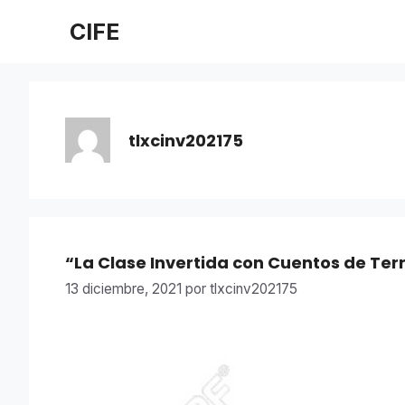
Saltar
CIFE
al
contenido
tlxcinv202175
“La Clase Invertida con Cuentos de Ter
13 diciembre, 2021
por
tlxcinv202175