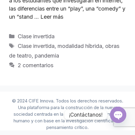
a los estudiantes que investigaran en internet,
las diferencias entre un “play”, una “comedy” y
un “stand …
Leer más
Categorías
Clase invertida
Etiquetas
Clase invertida
,
modalidad híbrida
,
obras
de teatro
,
pandemia
2 comentarios
© 2024 CIFE Innova. Todos los derechos reservados.
Una plataforma para la construcción de la nueva
sociedad centrada en la IA, bajo el direccionamiento
¡Contáctanos!
humano y con base en la investigación científica y el
Open 
pensamiento crítico.