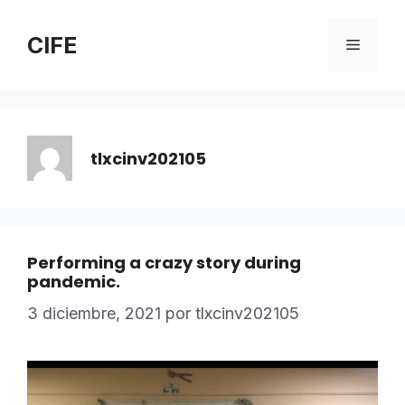
Saltar
al
CIFE
Menú
contenido
tlxcinv202105
Performing a crazy story during
pandemic.
3 diciembre, 2021
por
tlxcinv202105