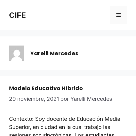
Saltar
al
CIFE
Menú
contenido
Yarelli Mercedes
Modelo Educativo Híbrido
29 noviembre, 2021
por
Yarelli Mercedes
Contexto: Soy docente de Educación Media
Superior, en ciudad en la cual trabajo las
sesiones son sincrónicas. Los estudiantes