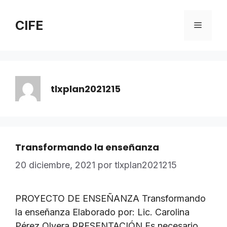
Saltar
al
CIFE
Menú
contenido
tlxplan2021215
Transformando la enseñanza
20 diciembre, 2021
por
tlxplan2021215
PROYECTO DE ENSEÑANZA Transformando
la enseñanza Elaborado por: Lic. Carolina
Pérez Olvera PRESENTACIÓN Es necesario