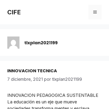
Saltar
al
CIFE
Menú
contenido
tlxplan2021199
INNOVACION TECNICA
7 diciembre, 2021
por
tlxplan2021199
INNOVACION PEDAGOGICA SUSTENTABLE
La educación es un eje que mueve
sociedades,transforma mentes y esclava