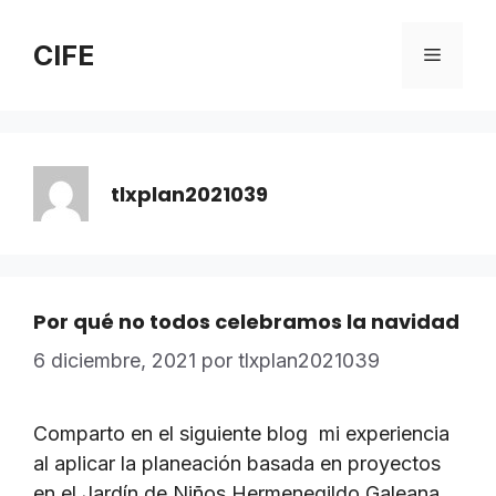
Saltar
al
CIFE
Menú
contenido
tlxplan2021039
Por qué no todos celebramos la navidad
6 diciembre, 2021
por
tlxplan2021039
Comparto en el siguiente blog mi experiencia
al aplicar la planeación basada en proyectos
en el Jardín de Niños Hermenegildo Galeana