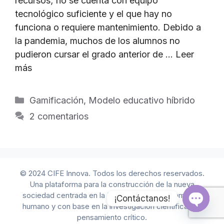
recursos; no se cuenta con equipo
tecnológico suficiente y el que hay no
funciona o requiere mantenimiento. Debido a
la pandemia, muchos de los alumnos no
pudieron cursar el grado anterior de …
Leer
más
Categorías
Gamificación
,
Modelo educativo híbrido
2 comentarios
© 2024 CIFE Innova. Todos los derechos reservados.
Una plataforma para la construcción de la nueva
sociedad centrada en la IA, bajo el direccionamiento
¡Contáctanos!
humano y con base en la investigación científica y el
pensamiento crítico.
Open 