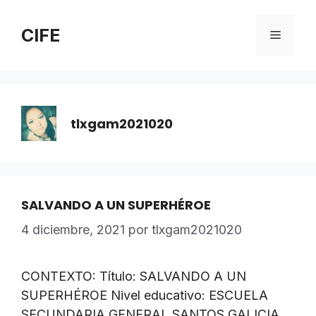
Saltar
al
CIFE
Menú
contenido
tlxgam2021020
SALVANDO A UN SUPERHÉROE
4 diciembre, 2021
por
tlxgam2021020
CONTEXTO: Título: SALVANDO A UN
SUPERHÉROE Nivel educativo: ESCUELA
SECUNDARIA GENERAL SANTOS GALICIA