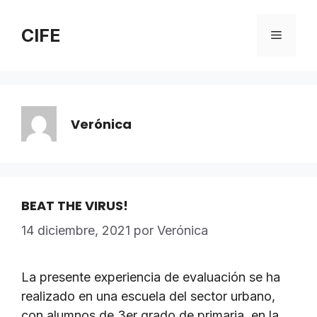
Saltar
al
CIFE
Menú
contenido
Verónica
BEAT THE VIRUS!
14 diciembre, 2021
por
Verónica
La presente experiencia de evaluación se ha
realizado en una escuela del sector urbano,
con alumnos de 3er grado de primaria, en la