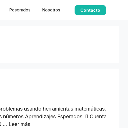
Posgrados
Nosotros
Contacto
r problemas usando herramientas matemáticas,
los números Aprendizajes Esperados:  Cuenta
10 …
Leer más