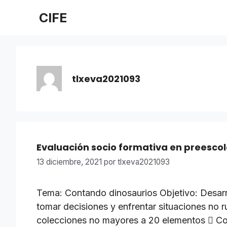
Saltar
CIFE
al
contenido
tlxeva2021093
Evaluación socio formativa en preescol
13 diciembre, 2021
por
tlxeva2021093
Tema: Contando dinosaurios Objetivo: Desarro
tomar decisiones y enfrentar situaciones no 
colecciones no mayores a 20 elementos  Com