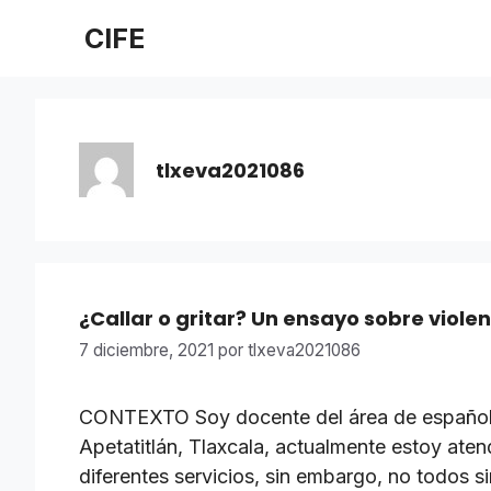
Saltar
CIFE
al
contenido
tlxeva2021086
¿Callar o gritar? Un ensayo sobre viole
7 diciembre, 2021
por
tlxeva2021086
CONTEXTO Soy docente del área de español e
Apetatitlán, Tlaxcala, actualmente estoy aten
diferentes servicios, sin embargo, no todos 