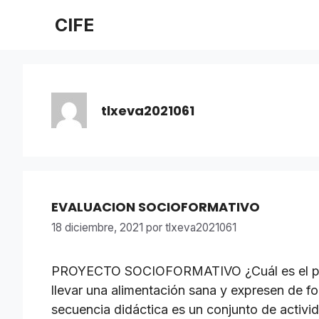
Saltar
CIFE
al
contenido
tlxeva2021061
EVALUACION SOCIOFORMATIVO
18 diciembre, 2021
por
tlxeva2021061
PROYECTO SOCIOFORMATIVO ¿Cuál es el propós
llevar una alimentación sana y expresen de fo
secuencia didáctica es un conjunto de activi