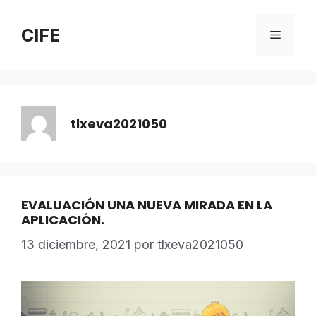
Saltar
al
CIFE
Menú
contenido
tlxeva2021050
EVALUACIÓN UNA NUEVA MIRADA EN LA
APLICACIÓN.
13 diciembre, 2021
por
tlxeva2021050