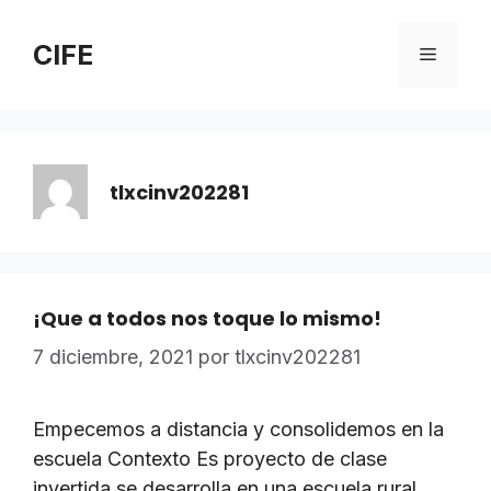
Saltar
al
CIFE
Menú
contenido
tlxcinv202281
¡Que a todos nos toque lo mismo!
7 diciembre, 2021
por
tlxcinv202281
Empecemos a distancia y consolidemos en la
escuela Contexto Es proyecto de clase
invertida se desarrolla en una escuela rural,