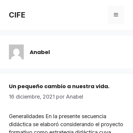
Saltar
al
CIFE
Menú
contenido
Anabel
Un pequeño cambio a nuestra vida.
16 diciembre, 2021
por
Anabel
Generalidades En la presente secuencia
didáctica se elaboró considerando el proyecto
formativo como estrategia didáctica cuya