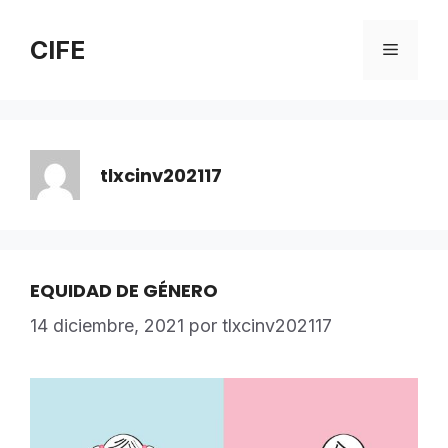
Saltar
al
CIFE
Menú
contenido
tlxcinv202117
EQUIDAD DE GÉNERO
14 diciembre, 2021
por
tlxcinv202117