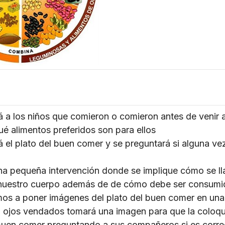
á a los niños que comieron o comieron antes de venir a
é alimentos preferidos son para ellos
á el plato del buen comer y se preguntará si alguna ve
una pequeña intervención donde se implique cómo se ll
 nuestro cuerpo además de de cómo debe ser consumi
s a poner imágenes del plato del buen comer en una 
 ojos vendados tomará una imagen para que la coloque
 buen comer preguntando a sus compañeros si es corre