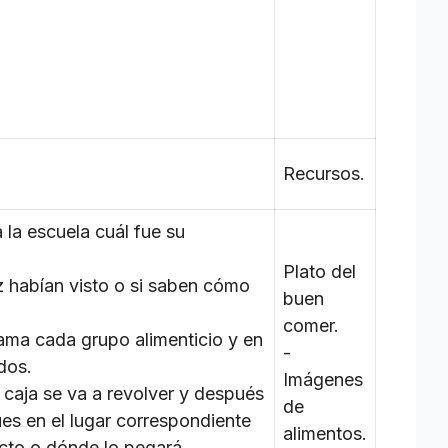
Recursos.
 la escuela cuál fue su
Plato del
z habían visto o si saben cómo
buen
comer.
ama cada grupo alimenticio y en
-
dos.
Imágenes
caja se va a revolver y después
de
s en el lugar correspondiente
alimentos.
cto o dónde lo pegará